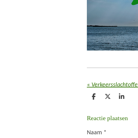
«
Verkeersslachtoffe
D
D
S
e
e
h
l
e
a
Reactie plaatsen
e
l
r
n
e
Naam *