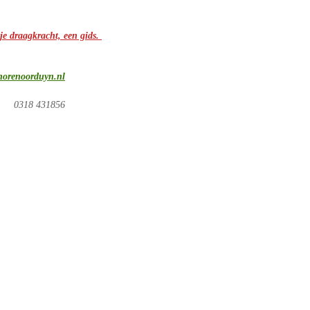
 je draagkracht, een gids.
norenoorduyn.nl
0318 431856