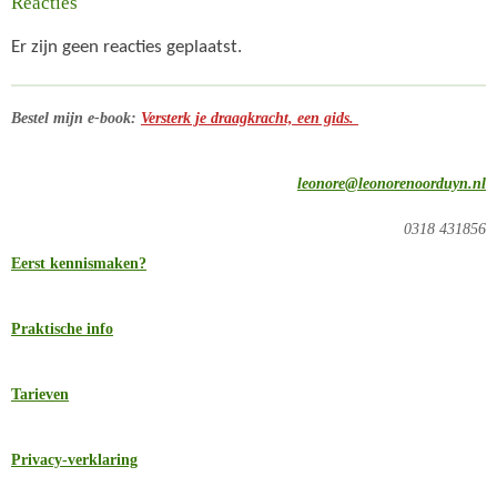
Reacties
Er zijn geen reacties geplaatst.
Bestel mijn e-book:
Versterk je draagkracht, een gids.
leonore@leonorenoorduyn.nl
0318 431856
Eerst kennismaken?
Praktische info
Tarieven
Privacy-verklaring