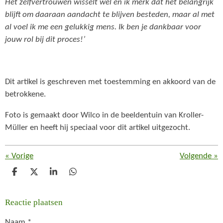
Het zelfvertrouwen wisselt wel en ik merk dat het belangrijk
blijft om daaraan aandacht te blijven besteden, maar al met
al voel ik me een gelukkig mens. Ik ben je dankbaar voor
jouw rol bij dit proces!
’
Dit artikel is geschreven met toestemming en akkoord van de
betrokkene.
Foto is gemaakt door Wilco in de beeldentuin van Kroller-
Müller en heeft hij speciaal voor dit artikel uitgezocht.
«
Vorige
Volgende
»
D
D
S
D
e
e
h
e
l
e
a
l
Reactie plaatsen
e
l
r
e
n
e
n
Naam *